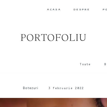
ACASA
DESPRE
P
PORTOFOLIU
Toate
B
Botezuri
3 februarie 2022